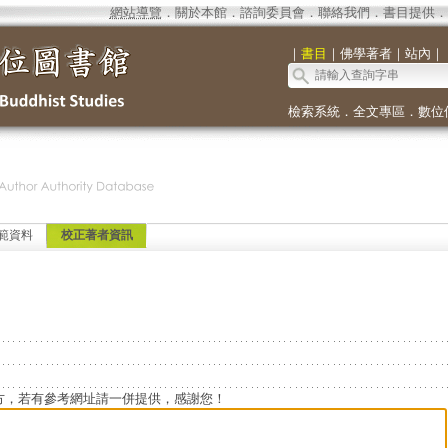
網站導覽
．
關於本館
．
諮詢委員會
．
聯絡我們
．
書目提供
．
｜
書目
｜
佛學著者
｜
站內
｜
檢索系統
．
全文專區
．
數位
範資料
校正著者資訊
方，若有參考網址請一併提供，感謝您！