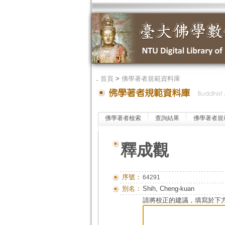
．
首頁
>
佛學著者規範資料庫
佛學著者檢索
查詢結果
佛學著者規
釋成觀
序號：
64291
別名：
Shih, Cheng-kuan
請將校正的建議，填寫於下