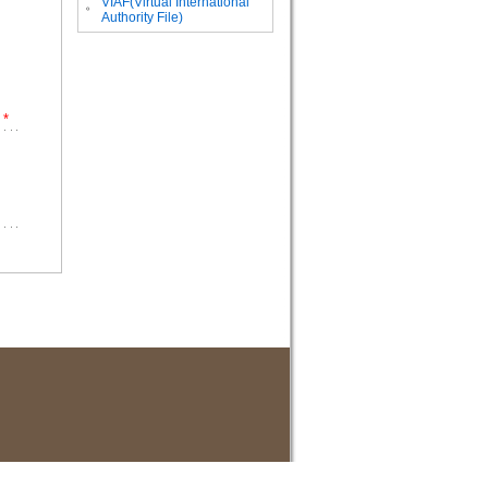
VIAF(Virtual International
。
Authority File)
*