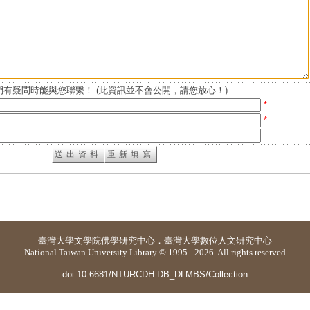
有疑問時能與您聯繫！ (此資訊並不會公開，請您放心！)
*
*
臺灣大學
文學院佛學研究中心
．
臺灣大學數位人文研究中心
National Taiwan University Library © 1995 - 2026. All rights reserved
doi:10.6681/NTURCDH.DB_DLMBS/Collection