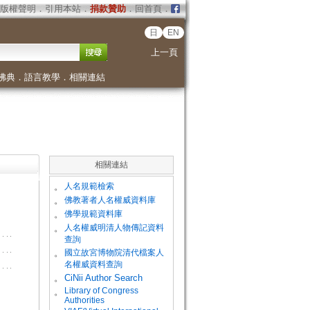
版權聲明
．
引用本站
．
捐款贊助
．
回首頁
．
日
EN
上一頁
佛典
．
語言教學
．
相關連結
相關連結
。
人名規範檢索
。
佛教著者人名權威資料庫
。
佛學規範資料庫
。
人名權威明清人物傳記資料
查詢
。
國立故宮博物院清代檔案人
名權威資料查詢
。
CiNii Author Search
Library of Congress
。
Authorities