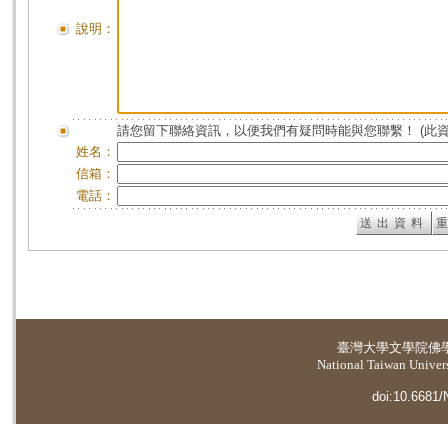
說明：
請您留下聯絡資訊，以便我們有疑問時能與您聯繫！ (此
姓名：
信箱：
電話：
臺灣大學
文學院佛
National Taiwan Universi
doi:10.6681