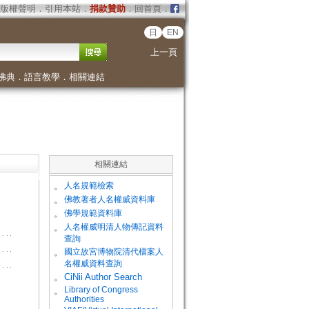
版權聲明
．
引用本站
．
捐款贊助
．
回首頁
．
日
EN
上一頁
佛典
．
語言教學
．
相關連結
相關連結
。
人名規範檢索
。
佛教著者人名權威資料庫
。
佛學規範資料庫
。
人名權威明清人物傳記資料
查詢
。
國立故宮博物院清代檔案人
名權威資料查詢
。
CiNii Author Search
Library of Congress
。
Authorities