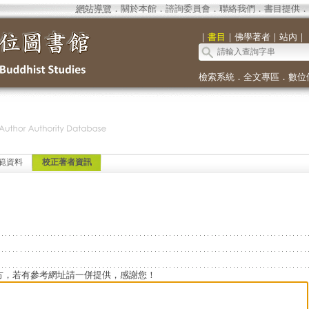
網站導覽
．
關於本館
．
諮詢委員會
．
聯絡我們
．
書目提供
．
｜
書目
｜
佛學著者
｜
站內
｜
檢索系統
．
全文專區
．
數位
範資料
校正著者資訊
方，若有參考網址請一併提供，感謝您！