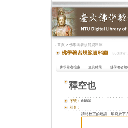
．
首頁
>
佛學著者規範資料庫
佛學著者檢索
查詢結果
佛學著者規
釋空也
序號：
64800
別名：
請將校正的建議，填寫於下