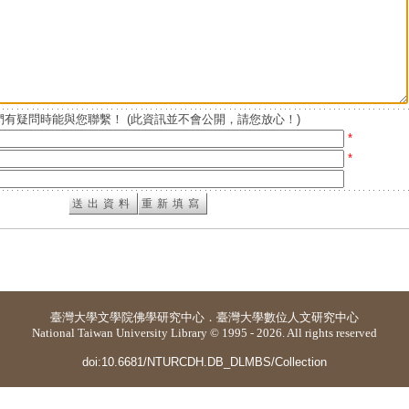
有疑問時能與您聯繫！ (此資訊並不會公開，請您放心！)
*
*
臺灣大學
文學院佛學研究中心
．
臺灣大學數位人文研究中心
National Taiwan University Library © 1995 - 2026. All rights reserved
doi:10.6681/NTURCDH.DB_DLMBS/Collection