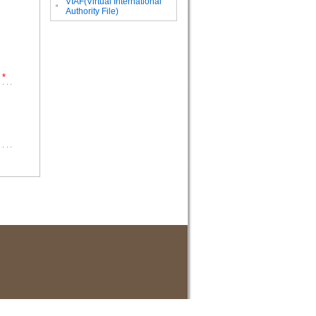
VIAF(Virtual International
。
Authority File)
*