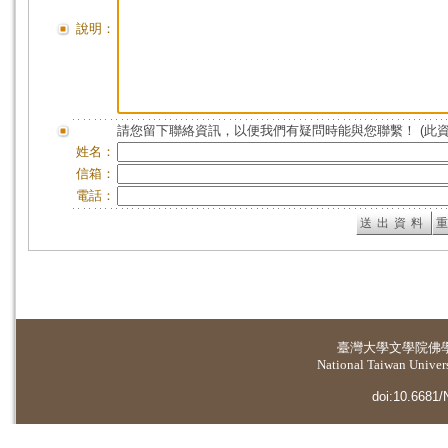
說明：
請您留下聯絡資訊，以便我們有疑問時能與您聯繫！ (此
姓名：
信箱：
電話：
臺灣大學
文學院佛
National Taiwan Universi
doi:10.6681