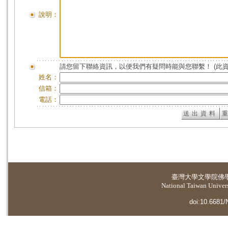
說明：
請您留下聯絡資訊，以便我們有疑問時能與您聯繫！ (此
姓名：
信箱：
電話：
臺灣大學
文學院佛
National Taiwan Universi
doi:10.6681