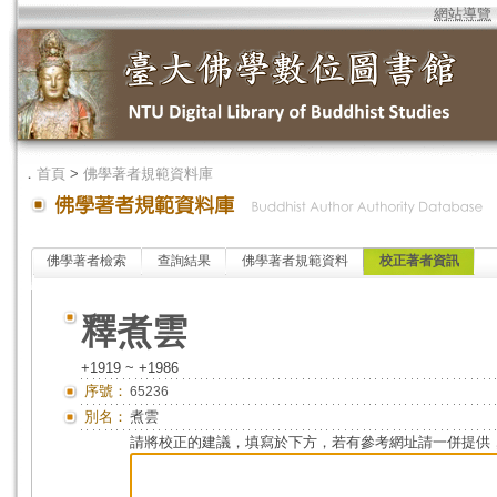
網站導覽
．
首頁
>
佛學著者規範資料庫
佛學著者檢索
查詢結果
佛學著者規範資料
校正著者資訊
釋煮雲
+1919 ~ +1986
序號：
65236
別名：
煮雲
請將校正的建議，填寫於下方，若有參考網址請一併提供