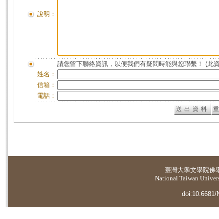
說明：
請您留下聯絡資訊，以便我們有疑問時能與您聯繫！ (此
姓名：
信箱：
電話：
臺灣大學
文學院佛
National Taiwan Universi
doi:10.6681