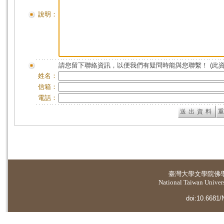
說明：
請您留下聯絡資訊，以便我們有疑問時能與您聯繫！ (此
姓名：
信箱：
電話：
臺灣大學
文學院佛
National Taiwan Universi
doi:10.6681