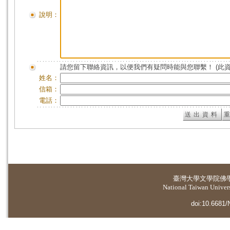
說明：
請您留下聯絡資訊，以便我們有疑問時能與您聯繫！ (此
姓名：
信箱：
電話：
臺灣大學
文學院佛
National Taiwan Universi
doi:10.6681