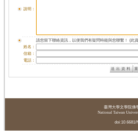
說明：
請您留下聯絡資訊，以便我們有疑問時能與您聯繫！ (此
姓名：
信箱：
電話：
臺灣大學
文學院佛
National Taiwan Universi
doi:10.6681