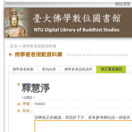
網站導覽
．
首頁
>
佛學著者規範資料庫
佛學著者檢索
查詢結果
佛學著者規範資料
校正著者資訊
釋慧淨
+1950 ~
序號：
65668
別名：
請將校正的建議，填寫於下方，若有參考網址請一併提供