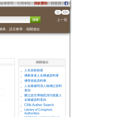
版權聲明
．
引用本站
．
捐款贊助
．
回首頁
．
日
EN
上一頁
佛典
．
語言教學
．
相關連結
相關連結
。
人名規範檢索
。
佛教著者人名權威資料庫
。
佛學規範資料庫
。
人名權威明清人物傳記資料
查詢
。
國立故宮博物院清代檔案人
名權威資料查詢
。
CiNii Author Search
Library of Congress
。
Authorities