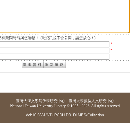
有疑問時能與您聯繫！ (此資訊並不會公開，請您放心！)
*
*
臺灣大學
文學院佛學研究中心
．
臺灣大學數位人文研究中心
National Taiwan University Library © 1995 - 2026. All rights reserved
doi:10.6681/NTURCDH.DB_DLMBS/Collection