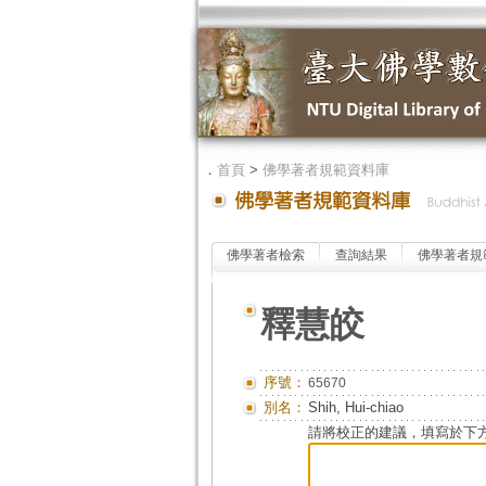
．
首頁
>
佛學著者規範資料庫
佛學著者檢索
查詢結果
佛學著者規
釋慧皎
序號：
65670
別名：
Shih, Hui-chiao
請將校正的建議，填寫於下