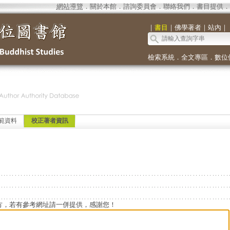
網站導覽
．
關於本館
．
諮詢委員會
．
聯絡我們
．
書目提供
．
｜
書目
｜
佛學著者
｜
站內
｜
檢索系統
．
全文專區
．
數位
範資料
校正著者資訊
方，若有參考網址請一併提供，感謝您！