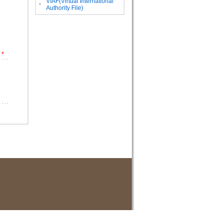
VIAF(Virtual International
。
Authority File)
*