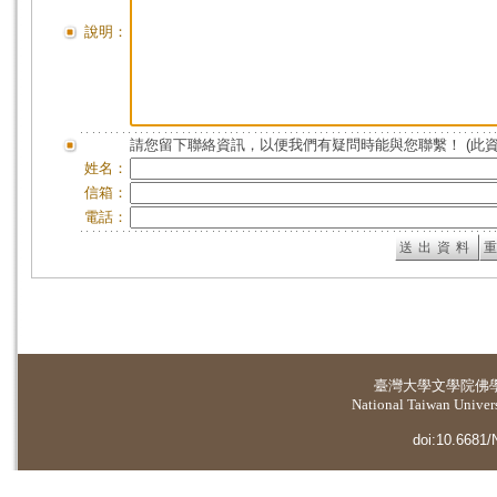
說明：
請您留下聯絡資訊，以便我們有疑問時能與您聯繫！ (此
姓名：
信箱：
電話：
臺灣大學
文學院佛
National Taiwan Universi
doi:10.6681