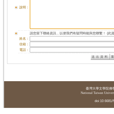
說明：
請您留下聯絡資訊，以便我們有疑問時能與您聯繫！ (此
姓名：
信箱：
電話：
臺灣大學
文學院佛
National Taiwan Universi
doi:10.6681