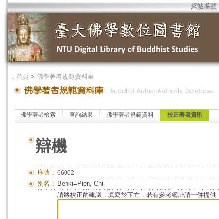
網站導覽
．
首頁
>
佛學著者規範資料庫
佛學著者檢索
查詢結果
佛學著者規範資料
校正著者資訊
辯機
序號：
66002
別名：
Benki=Pien, Chi
請將校正的建議，填寫於下方，若有參考網址請一併提供