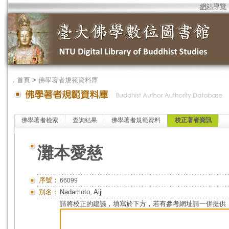
網站導覽
．
首頁
>
佛學著者規範資料庫
佛學著者檢索
查詢結果
佛學著者規範資料
校正著者資訊
灘本愛慈
序號：
66099
別名：
Nadamoto, Aiji
請將校正的建議，填寫於下方，若有參考網址請一併提供