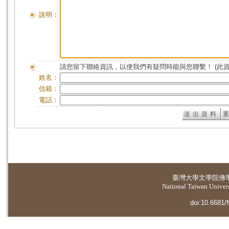
說明：
請您留下聯絡資訊，以便我們有疑問時能與您聯繫！ (此
姓名：
信箱：
電話：
臺灣大學
文學院佛
National Taiwan Universi
doi:10.6681