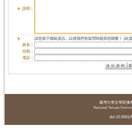
說明：
請您留下聯絡資訊，以便我們有疑問時能與您聯繫！ (此
姓名：
信箱：
電話：
臺灣大學
文學院佛
National Taiwan Universi
doi:10.6681