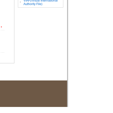
VIAF(Virtual International
。
Authority File)
*