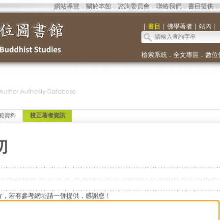
網站導覽
．
關於本館
．
諮詢委員會
．
聯絡我們
．
書目提供
．
｜
書目
｜
佛學著者
｜
站內
｜
檢索系統
．
全文專區
．
數位
範資料
校正著者資訊
切
方，若有參考網址請一併提供，感謝您！