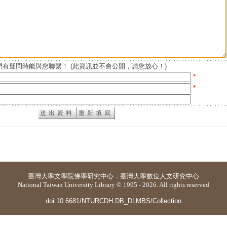
有疑問時能與您聯繫！ (此資訊並不會公開，請您放心！)
*
*
臺灣大學
文學院佛學研究中心
．
臺灣大學數位人文研究中心
National Taiwan University Library © 1995 - 2026. All rights reserved
doi:10.6681/NTURCDH.DB_DLMBS/Collection