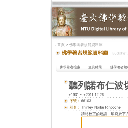
．
首頁
>
佛學著者規範資料庫
佛學著者檢索
查詢結果
佛學著者規
聽列諾布仁波
+1931 ~ +2011-12-26
序號：
66103
別名：
Thinley Norbu Rinpoche
請將校正的建議，填寫於下