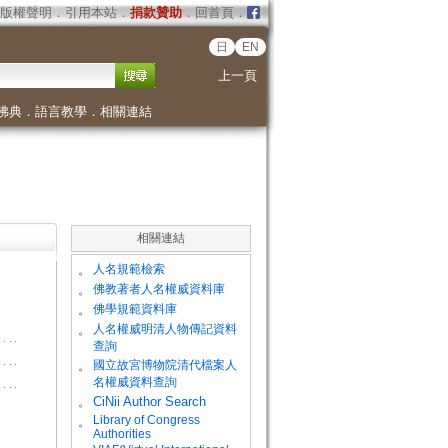
版權聲明
．
引用本站
．
捐款贊助
．
回首頁
．
日
EN
上一頁
佛典
．
語言教學
．
相關連結
相關連結
。
人名規範檢索
。
佛教著者人名權威資料庫
。
佛學規範資料庫
。
人名權威明清人物傳記資料
查詢
。
國立故宮博物院清代檔案人
名權威資料查詢
。
CiNii Author Search
Library of Congress
。
Authorities