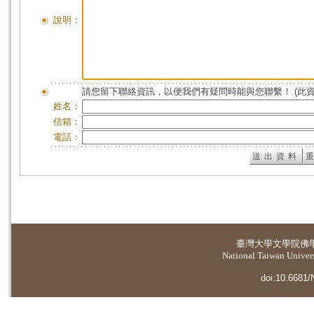
說明：
請您留下聯絡資訊，以便我們有疑問時能與您聯繫！ (此
姓名：
信箱：
電話：
臺灣大學
文學院佛
National Taiwan Universi
doi:10.6681