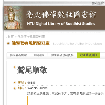
網站導覽
．
首頁
>
佛學著者規範資料庫
佛學著者檢索
查詢結果
佛學著者規範資料
校正著者資訊
鷲尾順敬
序號：
66185
別名：
Washio, Junkei
請將校正的建議，填寫於下方，若有參考網址請一併提供