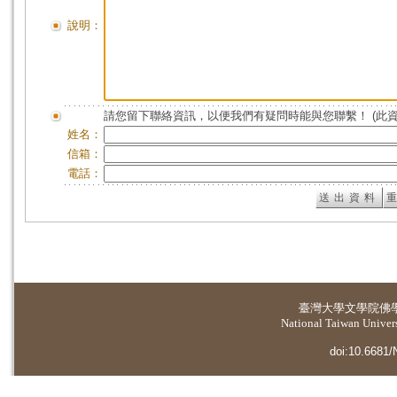
說明：
請您留下聯絡資訊，以便我們有疑問時能與您聯繫！ (此
姓名：
信箱：
電話：
臺灣大學
文學院佛
National Taiwan Universi
doi:10.6681