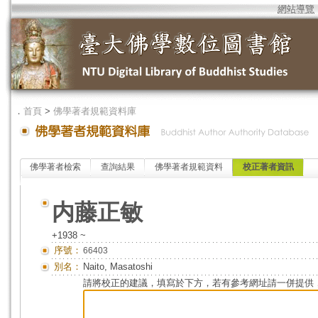
網站導覽
．
首頁
>
佛學著者規範資料庫
佛學著者檢索
查詢結果
佛學著者規範資料
校正著者資訊
内藤正敏
+1938 ~
序號：
66403
別名：
Naito, Masatoshi
請將校正的建議，填寫於下方，若有參考網址請一併提供