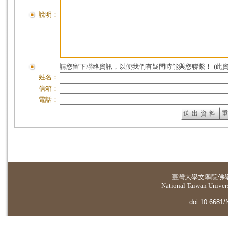
說明：
請您留下聯絡資訊，以便我們有疑問時能與您聯繫！ (此
姓名：
信箱：
電話：
臺灣大學
文學院佛
National Taiwan Universi
doi:10.6681