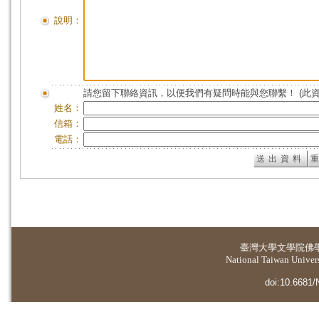
說明：
請您留下聯絡資訊，以便我們有疑問時能與您聯繫！ (此
姓名：
信箱：
電話：
臺灣大學
文學院佛
National Taiwan Universi
doi:10.6681