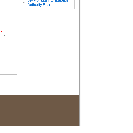
VIAF(Virtual International
。
Authority File)
*