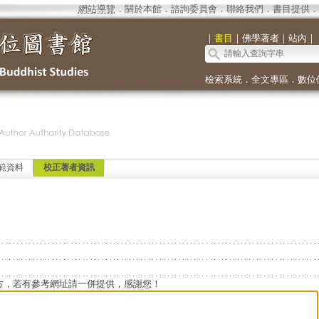
網站導覽
．
關於本館
．
諮詢委員會
．
聯絡我們
．
書目提供
．
｜
書目
｜
佛學著者
｜
站內
｜
檢索系統
．
全文專區
．
數位
範資料
校正著者資訊
方，若有參考網址請一併提供，感謝您！