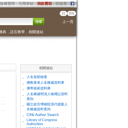
版權聲明
．
引用本站
．
捐款贊助
．
回首頁
．
日
EN
上一頁
佛典
．
語言教學
．
相關連結
相關連結
。
人名規範檢索
。
佛教著者人名權威資料庫
。
佛學規範資料庫
。
人名權威明清人物傳記資料
查詢
。
國立故宮博物院清代檔案人
名權威資料查詢
。
CiNii Author Search
Library of Congress
。
Authorities