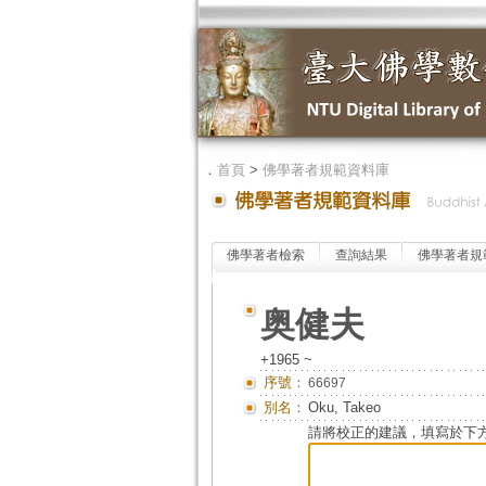
．
首頁
>
佛學著者規範資料庫
佛學著者檢索
查詢結果
佛學著者規
奥健夫
+1965 ~
序號：
66697
別名：
Oku, Takeo
請將校正的建議，填寫於下