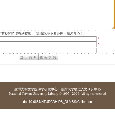
有疑問時能與您聯繫！ (此資訊並不會公開，請您放心！)
*
*
臺灣大學
文學院佛學研究中心
．
臺灣大學數位人文研究中心
National Taiwan University Library © 1995 - 2026. All rights reserved
doi:10.6681/NTURCDH.DB_DLMBS/Collection