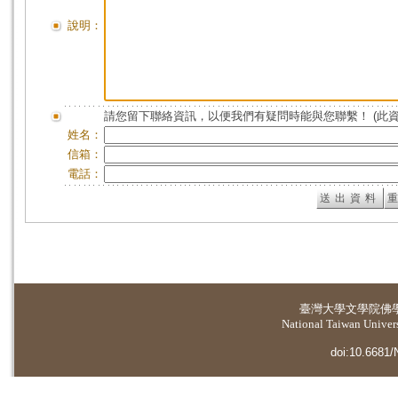
說明：
請您留下聯絡資訊，以便我們有疑問時能與您聯繫！ (此
姓名：
信箱：
電話：
臺灣大學
文學院佛
National Taiwan Universi
doi:10.6681