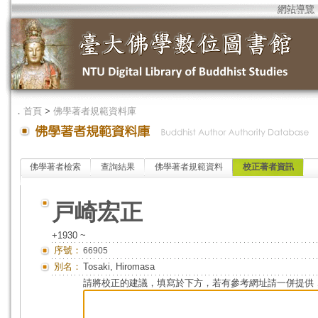
網站導覽
．
首頁
>
佛學著者規範資料庫
佛學著者檢索
查詢結果
佛學著者規範資料
校正著者資訊
戸崎宏正
+1930 ~
序號：
66905
別名：
Tosaki, Hiromasa
請將校正的建議，填寫於下方，若有參考網址請一併提供