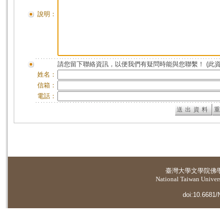
說明：
請您留下聯絡資訊，以便我們有疑問時能與您聯繫！ (此
姓名：
信箱：
電話：
臺灣大學
文學院佛
National Taiwan Universi
doi:10.6681