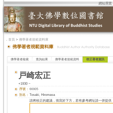
網站導覽
．
首頁
>
佛學著者規範資料庫
佛學著者檢索
查詢結果
佛學著者規範資料
校正著者資訊
戸崎宏正
+1930 ~
序號：
66905
別名：
Tosaki, Hiromasa
請將校正的建議，填寫於下方，若有參考網址請一併提供