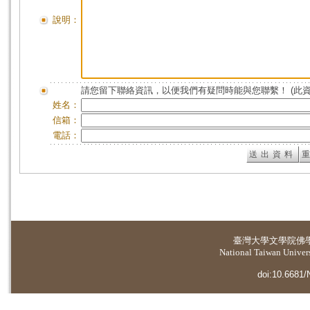
說明：
請您留下聯絡資訊，以便我們有疑問時能與您聯繫！ (此
姓名：
信箱：
電話：
臺灣大學
文學院佛
National Taiwan Universi
doi:10.6681