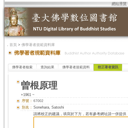
網站導覽
．
首頁
>
佛學著者規範資料庫
佛學著者檢索
查詢結果
佛學著者規範資料
校正著者資訊
曽根原理
+1961 ~
序號：
67002
別名：
Sonehara, Satoshi
請將校正的建議，填寫於下方，若有參考網址請一併提供