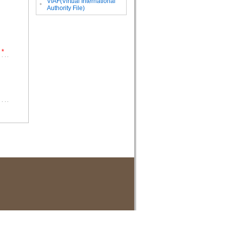
VIAF(Virtual International
。
Authority File)
*