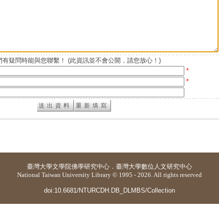
有疑問時能與您聯繫！ (此資訊並不會公開，請您放心！)
*
*
臺灣大學
文學院佛學研究中心
．
臺灣大學數位人文研究中心
National Taiwan University Library © 1995 - 2026. All rights reserved
doi:10.6681/NTURCDH.DB_DLMBS/Collection