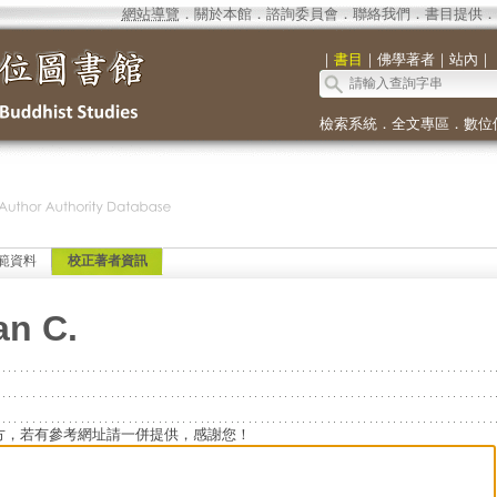
網站導覽
．
關於本館
．
諮詢委員會
．
聯絡我們
．
書目提供
．
｜
書目
｜
佛學著者
｜
站內
｜
檢索系統
．
全文專區
．
數位
範資料
校正著者資訊
an C.
方，若有參考網址請一併提供，感謝您！