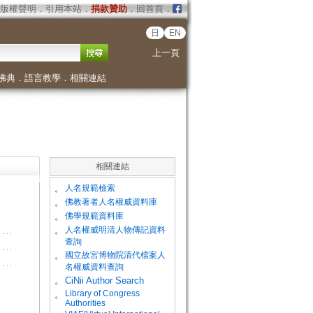
版權聲明
．
引用本站
．
捐款贊助
．
回首頁
．
日
EN
上一頁
佛典
．
語言教學
．
相關連結
相關連結
。
人名規範檢索
。
佛教著者人名權威資料庫
。
佛學規範資料庫
。
人名權威明清人物傳記資料
查詢
。
國立故宮博物院清代檔案人
名權威資料查詢
。
CiNii Author Search
Library of Congress
。
Authorities