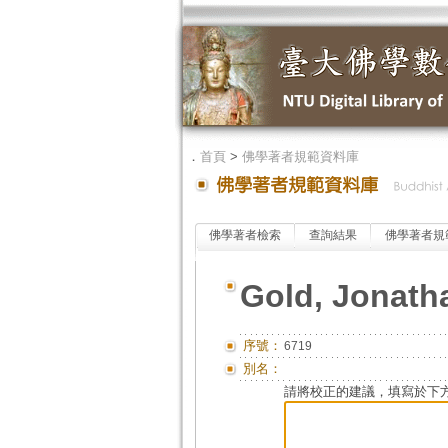
．
首頁
>
佛學著者規範資料庫
佛學著者檢索
查詢結果
佛學著者規
Gold, Jonath
序號：
6719
別名：
請將校正的建議，填寫於下