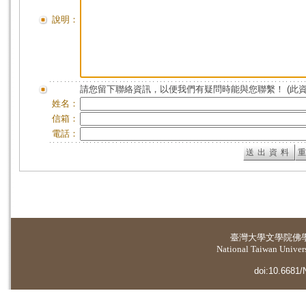
說明：
請您留下聯絡資訊，以便我們有疑問時能與您聯繫！ (此
姓名：
信箱：
電話：
臺灣大學
文學院佛
National Taiwan Universi
doi:10.6681