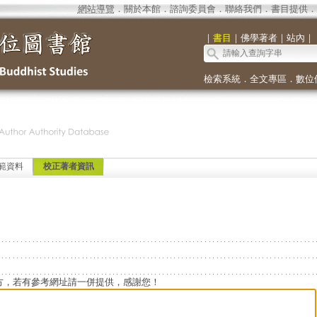
網站導覽
．
關於本館
．
諮詢委員會
．
聯絡我們
．
書目提供
．
｜
書目
｜
佛學著者
｜
站內
｜
檢索系統
．
全文專區
．
數位
範資料
校正著者資訊
方，若有參考網址請一併提供，感謝您！