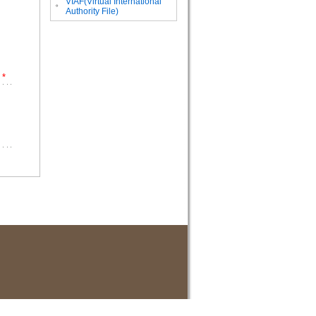
VIAF(Virtual International
。
Authority File)
*