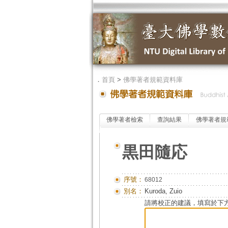
．
首頁
>
佛學著者規範資料庫
佛學著者檢索
查詢結果
佛學著者規
黒田隨応
序號：
68012
別名：
Kuroda, Zuio
請將校正的建議，填寫於下