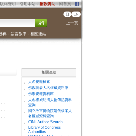
版權聲明
．
引用本站
．
捐款贊助
．
回首頁
．
日
EN
上一頁
佛典
．
語言教學
．
相關連結
相關連結
。
人名規範檢索
。
佛教著者人名權威資料庫
。
佛學規範資料庫
。
人名權威明清人物傳記資料
查詢
。
國立故宮博物院清代檔案人
名權威資料查詢
。
CiNii Author Search
Library of Congress
。
Authorities