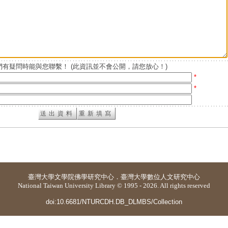
有疑問時能與您聯繫！ (此資訊並不會公開，請您放心！)
*
*
臺灣大學
文學院佛學研究中心
．
臺灣大學數位人文研究中心
National Taiwan University Library © 1995 - 2026. All rights reserved
doi:10.6681/NTURCDH.DB_DLMBS/Collection