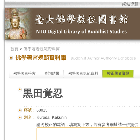
網站導覽
．
首頁
>
佛學著者規範資料庫
佛學著者檢索
查詢結果
佛學著者規範資料
校正著者資訊
黒田覚忍
序號：
68015
別名：
Kuroda, Kakunin
請將校正的建議，填寫於下方，若有參考網址請一併提供