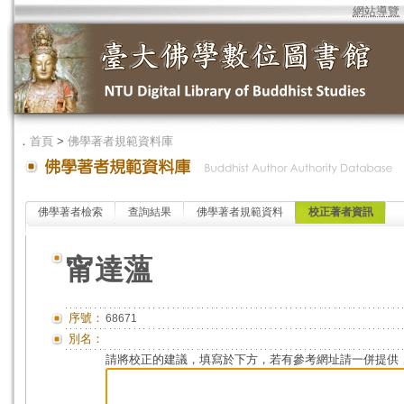
網站導覽
．
首頁
>
佛學著者規範資料庫
佛學著者檢索
查詢結果
佛學著者規範資料
校正著者資訊
甯達薀
序號：
68671
別名：
請將校正的建議，填寫於下方，若有參考網址請一併提供