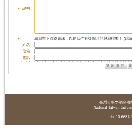
說明：
請您留下聯絡資訊，以便我們有疑問時能與您聯繫！ (此
姓名：
信箱：
電話：
臺灣大學
文學院佛
National Taiwan Universi
doi:10.6681