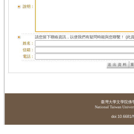
說明：
請您留下聯絡資訊，以便我們有疑問時能與您聯繫！ (此
姓名：
信箱：
電話：
臺灣大學
文學院佛
National Taiwan Universi
doi:10.6681