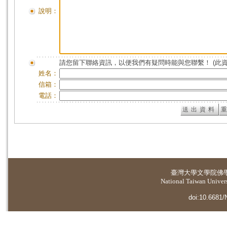
說明：
請您留下聯絡資訊，以便我們有疑問時能與您聯繫！ (此
姓名：
信箱：
電話：
臺灣大學
文學院佛
National Taiwan Universi
doi:10.6681