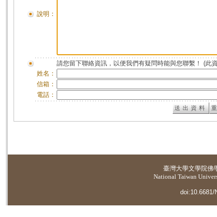
說明：
請您留下聯絡資訊，以便我們有疑問時能與您聯繫！ (此
姓名：
信箱：
電話：
臺灣大學
文學院佛
National Taiwan Universi
doi:10.6681