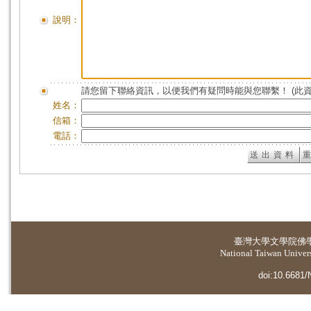
說明：
請您留下聯絡資訊，以便我們有疑問時能與您聯繫！ (此
姓名：
信箱：
電話：
臺灣大學
文學院佛
National Taiwan Universi
doi:10.6681