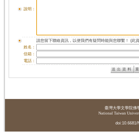
說明：
請您留下聯絡資訊，以便我們有疑問時能與您聯繫！ (此
姓名：
信箱：
電話：
臺灣大學
文學院佛
National Taiwan Universi
doi:10.6681