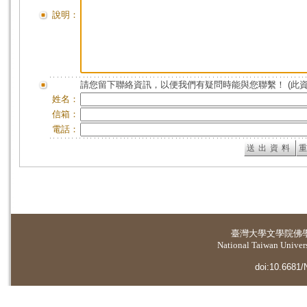
說明：
請您留下聯絡資訊，以便我們有疑問時能與您聯繫！ (此
姓名：
信箱：
電話：
臺灣大學
文學院佛
National Taiwan Universi
doi:10.6681