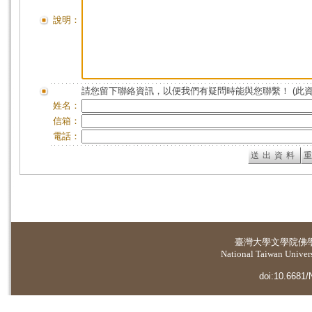
說明：
請您留下聯絡資訊，以便我們有疑問時能與您聯繫！ (此
姓名：
信箱：
電話：
臺灣大學
文學院佛
National Taiwan Universi
doi:10.6681