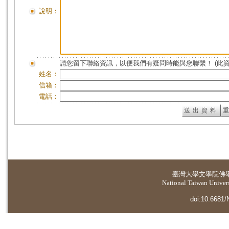
說明：
請您留下聯絡資訊，以便我們有疑問時能與您聯繫！ (此
姓名：
信箱：
電話：
臺灣大學
文學院佛
National Taiwan Universi
doi:10.6681