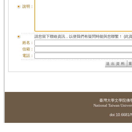
說明：
請您留下聯絡資訊，以便我們有疑問時能與您聯繫！ (此
姓名：
信箱：
電話：
臺灣大學
文學院佛
National Taiwan Universi
doi:10.6681