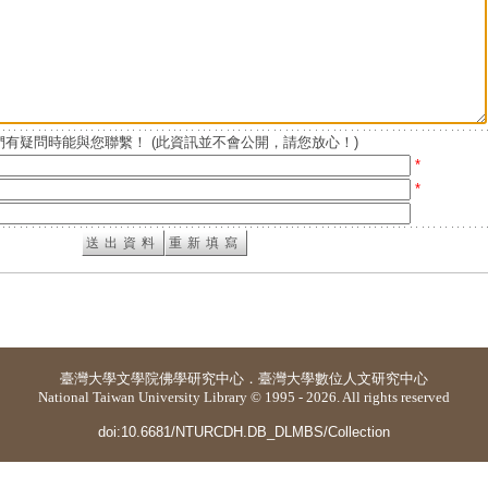
有疑問時能與您聯繫！ (此資訊並不會公開，請您放心！)
*
*
臺灣大學
文學院佛學研究中心
．
臺灣大學數位人文研究中心
National Taiwan University Library © 1995 - 2026. All rights reserved
doi:10.6681/NTURCDH.DB_DLMBS/Collection