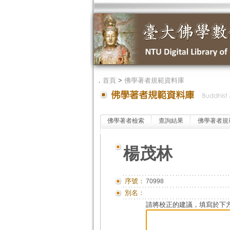
．
首頁
>
佛學著者規範資料庫
佛學著者檢索
查詢結果
佛學著者規
楊茂林
序號：
70998
別名：
請將校正的建議，填寫於下