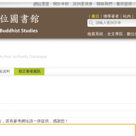
網站導覽
．
關於本館
．
諮詢委員會
．
聯絡我們
．
書目提供
．
｜
書目
｜
佛學著者
｜
站內
｜
檢索系統
．
全文專區
．
數位
範資料
校正著者資訊
方，若有參考網址請一併提供，感謝您！