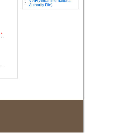
VIAF(Virtual International
。
Authority File)
*