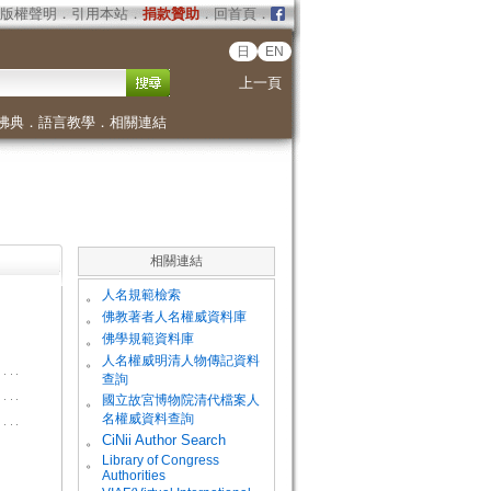
版權聲明
．
引用本站
．
捐款贊助
．
回首頁
．
日
EN
上一頁
佛典
．
語言教學
．
相關連結
相關連結
。
人名規範檢索
。
佛教著者人名權威資料庫
。
佛學規範資料庫
。
人名權威明清人物傳記資料
查詢
。
國立故宮博物院清代檔案人
名權威資料查詢
。
CiNii Author Search
Library of Congress
。
Authorities