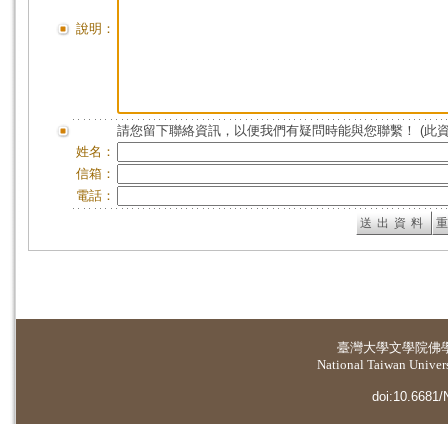
說明：
請您留下聯絡資訊，以便我們有疑問時能與您聯繫！ (此
姓名：
信箱：
電話：
臺灣大學
文學院佛
National Taiwan Universi
doi:10.6681