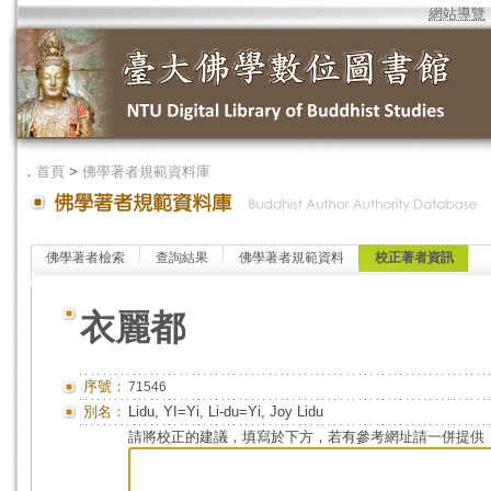
網站導覽
．
首頁
>
佛學著者規範資料庫
佛學著者檢索
查詢結果
佛學著者規範資料
校正著者資訊
衣麗都
序號：
71546
別名：
Lidu, YI=Yi, Li-du=Yi, Joy Lidu
請將校正的建議，填寫於下方，若有參考網址請一併提供