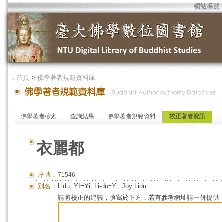
網站導覽
．
首頁
>
佛學著者規範資料庫
佛學著者檢索
查詢結果
佛學著者規範資料
校正著者資訊
衣麗都
序號：
71546
別名：
Lidu, YI=Yi, Li-du=Yi, Joy Lidu
請將校正的建議，填寫於下方，若有參考網址請一併提供