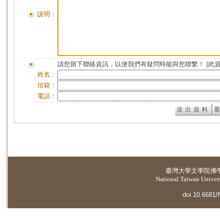
說明：
請您留下聯絡資訊，以便我們有疑問時能與您聯繫！ (此
姓名：
信箱：
電話：
臺灣大學
文學院佛
National Taiwan Universi
doi:10.6681