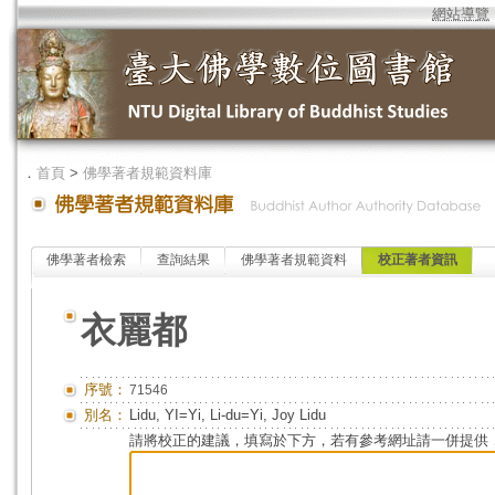
網站導覽
．
首頁
>
佛學著者規範資料庫
佛學著者檢索
查詢結果
佛學著者規範資料
校正著者資訊
衣麗都
序號：
71546
別名：
Lidu, YI=Yi, Li-du=Yi, Joy Lidu
請將校正的建議，填寫於下方，若有參考網址請一併提供