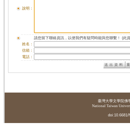
說明：
請您留下聯絡資訊，以便我們有疑問時能與您聯繫！ (此
姓名：
信箱：
電話：
臺灣大學
文學院佛
National Taiwan Universi
doi:10.6681