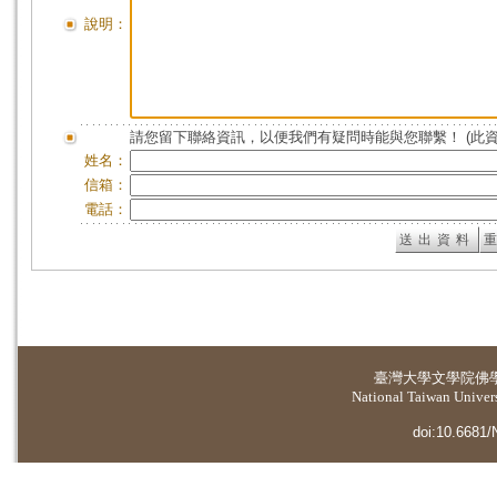
說明：
請您留下聯絡資訊，以便我們有疑問時能與您聯繫！ (此
姓名：
信箱：
電話：
臺灣大學
文學院佛
National Taiwan Universi
doi:10.6681