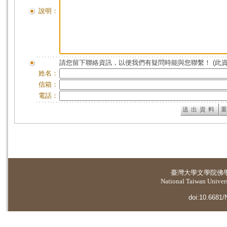
說明：
請您留下聯絡資訊，以便我們有疑問時能與您聯繫！ (此
姓名：
信箱：
電話：
臺灣大學
文學院佛
National Taiwan Universi
doi:10.6681