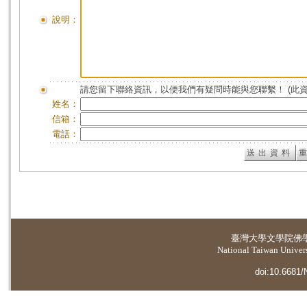
說明：
請您留下聯絡資訊，以便我們有疑問時能與您聯繫！ (此
姓名：
信箱：
電話：
臺灣大學
文學院佛
National Taiwan Universi
doi:10.6681