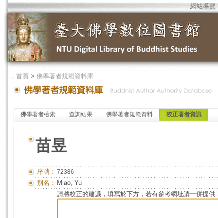
網站導覽
．
首頁
>
佛學著者規範資料庫
佛學著者檢索
查詢結果
佛學著者規範資料
校正著者資訊
苗昱
序號：
72386
別名：
Miao, Yu
請將校正的建議，填寫於下方，若有參考網址請一併提供