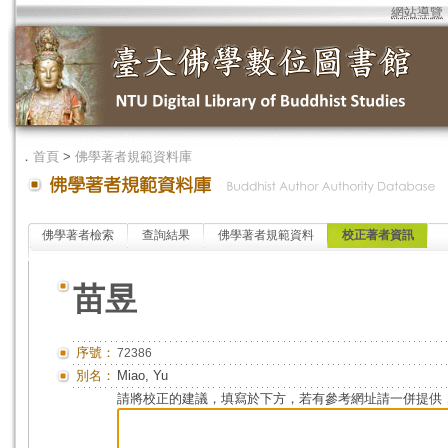
網站導覽
．
首頁
>
佛學著者規範資料庫
佛學著者檢索
查詢結果
佛學著者規範資料
校正著者資訊
苗昱
序號：
72386
別名：
Miao, Yu
請將校正的建議，填寫於下方，若有參考網址請一併提供