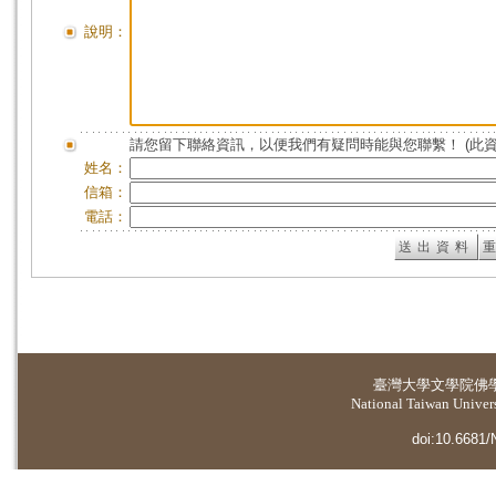
說明：
請您留下聯絡資訊，以便我們有疑問時能與您聯繫！ (此
姓名：
信箱：
電話：
臺灣大學
文學院佛
National Taiwan Universi
doi:10.6681