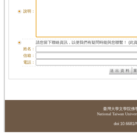
說明：
請您留下聯絡資訊，以便我們有疑問時能與您聯繫！ (此
姓名：
信箱：
電話：
臺灣大學
文學院佛
National Taiwan Universi
doi:10.6681