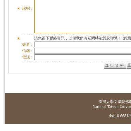
說明：
請您留下聯絡資訊，以便我們有疑問時能與您聯繫！ (此
姓名：
信箱：
電話：
臺灣大學
文學院佛
National Taiwan Universi
doi:10.6681