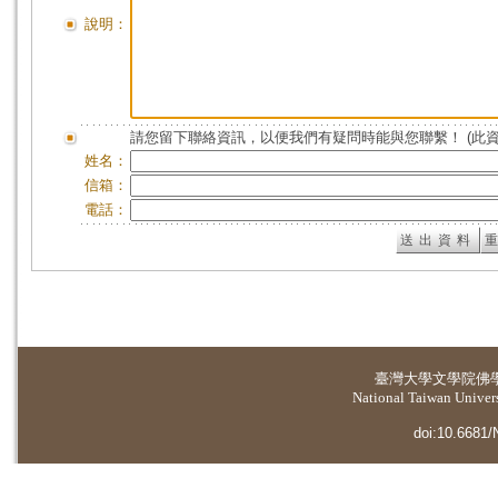
說明：
請您留下聯絡資訊，以便我們有疑問時能與您聯繫！ (此
姓名：
信箱：
電話：
臺灣大學
文學院佛
National Taiwan Universi
doi:10.6681